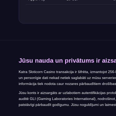
Jūsu nauda un privātums ir aizsa
Katra Sloticorn Casino transakcija ir šifrēta, izmantojot 256
un personīgie dati nekad netiek saglabāti uz mūsu serveri
informācija tiek nodota caur nozares pārbaudītiem drošīb
Jūsu konts ir aizsargāts ar uzlabotiem autentifikācijas prot
auditē GLI (Gaming Laboratories International), nodrošinot, 
patstāvīgi pārbaudīt godīgumu. Jūsu noguldījumi un laimestu 