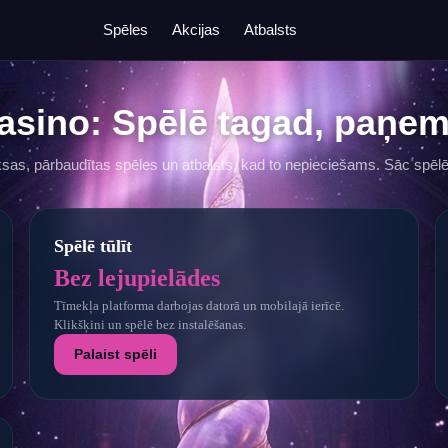
Spēles
Akcijas
Atbalsts
asino: Spēlē tagad, paņem
sas, pārbaudītas spēles un atbalsts, kad to nepieciešams. Sāc spēl
Spēlē tūlīt
Bez lejupielādes
Tīmekļa platforma darbojas datorā un mobilajā ierīcē.
Klikšķini un spēlē bez instalēšanas.
Palaist spēli