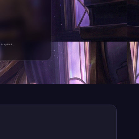
ir spēkā.