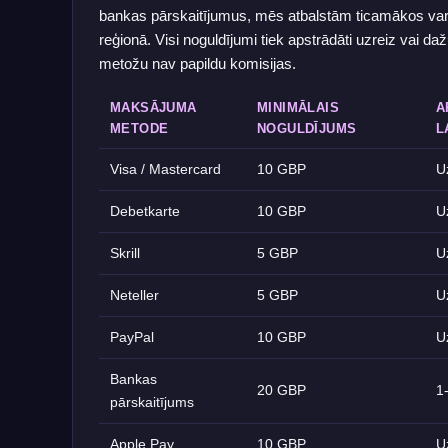
bankas pārskaitījumus, mēs atbalstām ticamākos vari
reģionā. Visi noguldījumi tiek apstrādāti uzreiz vai daž
metožu nav papildu komisijas.
MAKSĀJUMA
MINIMĀLAIS
A
METODE
NOGULDĪJUMS
L
Visa / Mastercard
10 GBP
U
Debetkarte
10 GBP
U
Skrill
5 GBP
U
Neteller
5 GBP
U
PayPal
10 GBP
U
Bankas
20 GBP
1
pārskaitījums
Apple Pay
10 GBP
U