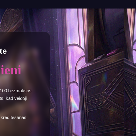
te
ieni
s 100 bezmaksas
s, kad veidoji
 kredītēšanas.