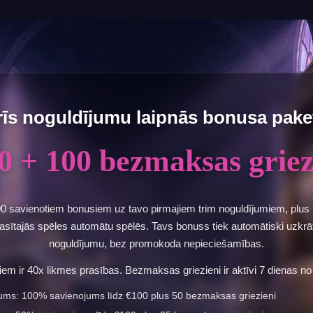
rīs noguldījumu laipnās bonusa pake
0 + 100 bezmaksas griez
00 savienotiem bonusiem uz tavo pirmajiem trim noguldījumiem, plu
lasītajās spēles automātu spēlēs. Tavs bonuss tiek automātiski uzkrāt
noguldījumu, bez promokoda nepieciešamības.
em ir 40x likmes prasības. Bezmaksas griezieni ir aktīvi 7 dienas no
jums: 100% savienojums līdz €100 plus 50 bezmaksas griezieni