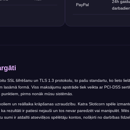
24h gaidu
PayPal
darbadie
rgāti
-bitu SSL šifrēšanu un TLS 1.3 protokolu, to pašu standartu, ko lieto lie
em lasāmā formā. Viss maksājumu apstrāde tiek veikta ar PCI-DSS serti
as punktiem, pirms nonāk mūsu sistēmās.
okoliem un reāllaika krāpšanas uzraudzību. Katra Sloticorn spēle izmant
ka rezultāti ir patiesi nejauši un tos nevar paredzēt vai manipulēt. Mēs
sumi ir atdalīti atsevišķos spēlētāju kontos, nošķirti no darbības līdze