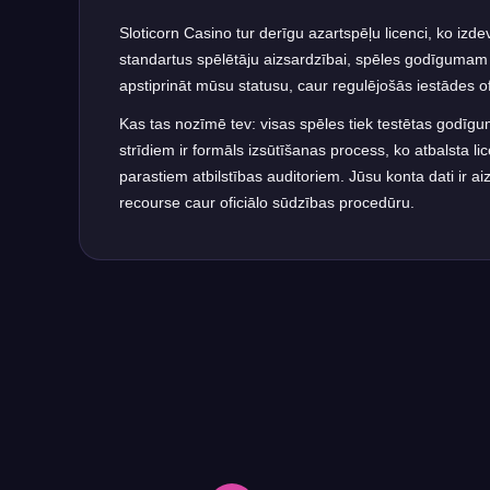
Sloticorn Casino tur derīgu azartspēļu licenci, ko izd
standartus spēlētāju aizsardzībai, spēles godīgumam un
apstiprināt mūsu statusu, caur regulējošās iestādes of
Kas tas nozīmē tev: visas spēles tiek testētas godīgum
strīdiem ir formāls izsūtīšanas process, ko atbalsta 
parastiem atbilstības auditoriem. Jūsu konta dati ir
recourse caur oficiālo sūdzības procedūru.