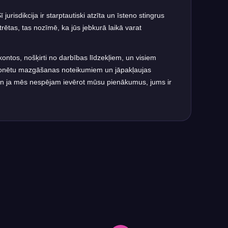
isdikcija ir starptautiski atzīta un īsteno stingrus
rētas, tas nozīmē, ka jūs jebkurā laikā varat
kontos, nošķirti no darbības līdzekļiem, un visiem
retmonētu mazgāšanas noteikumiem un jāpakļaujas
, un ja mēs nespējam ievērot mūsu pienākumus, jums ir