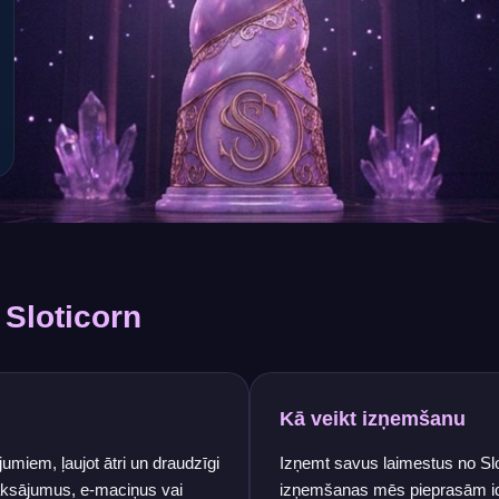
Sloticorn
Kā veikt izņemšanu
miem, ļaujot ātri un draudzīgi
Izņemt savus laimestus no Slot
 maksājumus, e-maciņus vai
izņemšanas mēs pieprasām ident