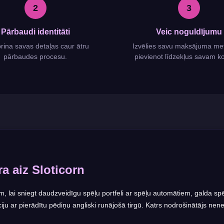
2
3
Pārbaudi identitāti
Veic noguldījumu
prina savas detaļas caur ātru
Izvēlies savu maksājuma me
pārbaudes procesu.
pievienot līdzekļus savam k
 aiz Sloticorn
, lai sniegt daudzveidīgu spēļu portfeli ar spēļu automātiem, galda spēl
ju ar pierādītu pēdiņu angliski runājošā tirgū. Katrs nodrošinātājs nene