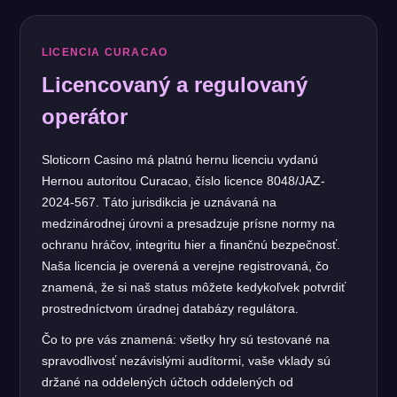
LICENCIA CURACAO
Licencovaný a regulovaný
operátor
Sloticorn Casino má platnú hernu licenciu vydanú
Hernou autoritou Curacao, číslo licence 8048/JAZ-
2024-567. Táto jurisdikcia je uznávaná na
medzinárodnej úrovni a presadzuje prísne normy na
ochranu hráčov, integritu hier a finančnú bezpečnosť.
Naša licencia je overená a verejne registrovaná, čo
znamená, že si naš status môžete kedykoľvek potvrdiť
prostredníctvom úradnej databázy regulátora.
Čo to pre vás znamená: všetky hry sú testované na
spravodlivosť nezávislými audítormi, vaše vklady sú
držané na oddelených účtoch oddelených od