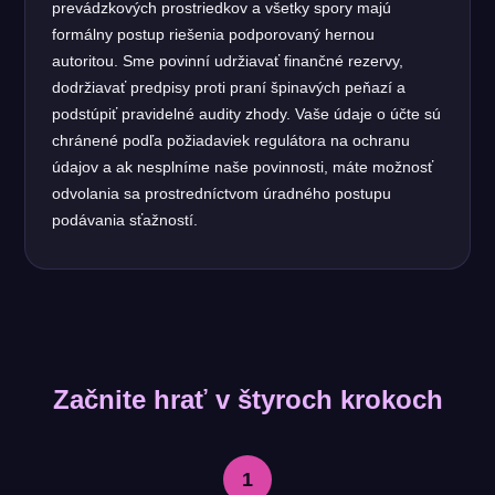
prevádzkových prostriedkov a všetky spory majú
formálny postup riešenia podporovaný hernou
autoritou. Sme povinní udržiavať finančné rezervy,
dodržiavať predpisy proti praní špinavých peňazí a
podstúpiť pravidelné audity zhody. Vaše údaje o účte sú
chránené podľa požiadaviek regulátora na ochranu
údajov a ak nesplníme naše povinnosti, máte možnosť
odvolania sa prostredníctvom úradného postupu
podávania sťažností.
Začnite hrať v štyroch krokoch
1