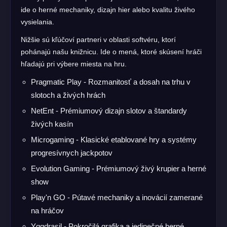
ide o herné mechaniky, dizajn hier alebo kvalitu živého
vysielania.
Nižšie sú kľúčoví partneri v oblasti softvéru, ktorí
pohánajú našu knižnicu. Ide o mená, ktoré skúsení hráči
hľadajú pri výbere miesta na hru.
Pragmatic Play - Rozmanitosť a dosah na trhu v
slotoch a živých hrách
NetEnt - Prémiumový dizajn slotov a štandardy
živých kasín
Microgaming - Klasické etablované hry a systémy
progresívnych jackpotov
Evolution Gaming - Prémiumový živý krupier a herné
show
Play'n GO - Pútavé mechaniky a inovácií zamerané
na hráčov
Yggdrasil - Pokročilá grafika a jedinečné herné