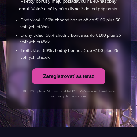
Všetky bonusy majú požiadavku na 40-násobný
obrut. Voľné otáčky sú aktívne 7 dní od pripísania.
Prvý vklad: 100% zhodný bonus až do €100 plus 50
voľných otáčok
Druhý vklad: 50% zhodný bonus až do €100 plus 25
voľných otáčok
Tretí vklad: 50% zhodný bonus až do €100 plus 25
voľných otáčok
Zaregistrovať sa teraz
18+, T&P platia. Minimálny vklad €10. Vzťahujú sa obmedzenia
váhovaných hier a krajín.