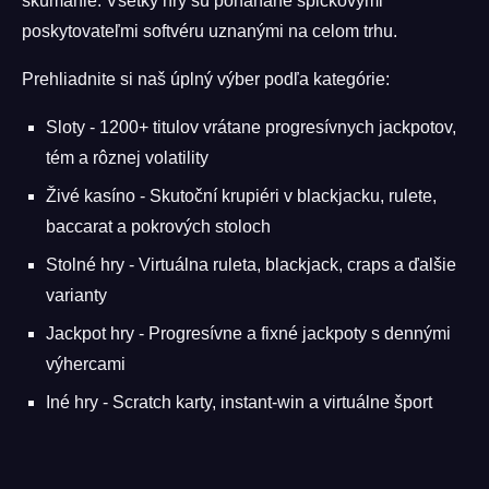
skúmanie. Všetky hry sú poháňané špičkovými
poskytovateľmi softvéru uznanými na celom trhu.
Prehliadnite si naš úplný výber podľa kategórie:
Sloty - 1200+ titulov vrátane progresívnych jackpotov,
tém a rôznej volatility
Živé kasíno - Skutoční krupiéri v blackjacku, rulete,
baccarat a pokrových stoloch
Stolné hry - Virtuálna ruleta, blackjack, craps a ďalšie
varianty
Jackpot hry - Progresívne a fixné jackpoty s dennými
výhercami
Iné hry - Scratch karty, instant-win a virtuálne šport