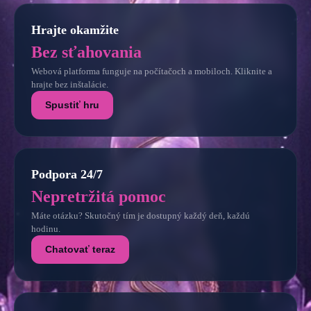
Hrajte okamžite
Bez sťahovania
Webová platforma funguje na počítačoch a mobiloch. Kliknite a
hrajte bez inštalácie.
Spustiť hru
Podpora 24/7
Nepretržitá pomoc
Máte otázku? Skutočný tím je dostupný každý deň, každú
hodinu.
Chatovať teraz