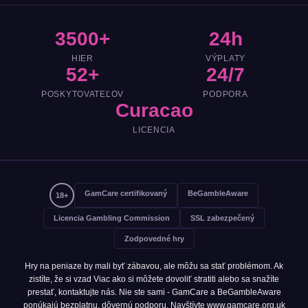
3500+
24h
HIER
VÝPLATY
52+
24/7
POSKYTOVATEĽOV
PODPORA
Curacao
LICENCIA
GamCare certifikovaný
BeGambleAware
18+
Licencia Gambling Commission
SSL zabezpečený
Zodpovedné hry
Hry na peniaze by mali byť zábavou, ale môžu sa stať problémom. Ak
zistíte, že si vzad Viac ako si môžete dovoliť stratiti alebo sa snažíte
prestať, kontaktujte nás. Nie ste sami - GamCare a BeGambleAware
ponúkajú bezplatnu, dôvernú podporu. Navštívte www.gamcare.org.uk