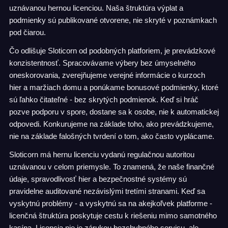
uznávanou hernou licenciou. Naša štruktúra výplat a
podmienky sú publikované otvorene, nie skryté v poznámkach
pod čiarou.
Čo odlišuje Sloticorn od podobných platforiem, je prevádzkové
konzistentnosť. Spracovávame výbery bez úmyselného
oneskorovania, zverejňujeme verejné informácie o kurzoch
hier a maržiach domu a ponúkame bonusové podmienky, ktoré
sú ľahko čitateľné - bez skrytých podmienok. Keď si hráč
pozve podporu v spore, dostane sa k osobe, nie k automatickej
odpovedi. Konkurujeme na základe toho, ako prevádzkujeme,
nie na základe falošných tvrdení o tom, ako často vyplácame.
Sloticorn má hernu licenciu vydanú regulačnou autoritou
uznávanou v celom priemysle. To znamená, že naše finančné
údaje, spravodlivosť hier a bezpečnostné systémy sú
pravidelne auditované nezávislými tretími stranami. Keď sa
vyskytnú problémy - a vyskytnú sa na akejkoľvek platforme -
licenčná štruktúra poskytuje cestu k riešeniu mimo samotného
kasína. Licencia nie je zárukou bezchybného servisu, ale