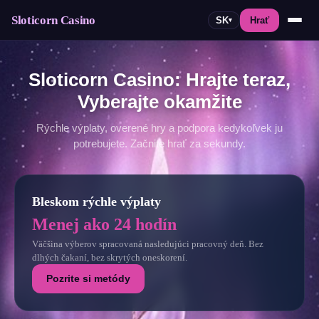
Sloticorn Casino
SK
Hrať
▾
Hry
Sloticorn Casino: Hrajte teraz,
Ponuky
Vyberajte okamžite
Rýchle výplaty, overené hry a podpora kedykoľvek ju
Podpora
potrebujete. Začnite hrať za sekundy.
Bleskom rýchle výplaty
Menej ako 24 hodín
Väčšina výberov spracovaná nasledujúci pracovný deň. Bez
dlhých čakaní, bez skrytých oneskorení.
Pozrite si metódy