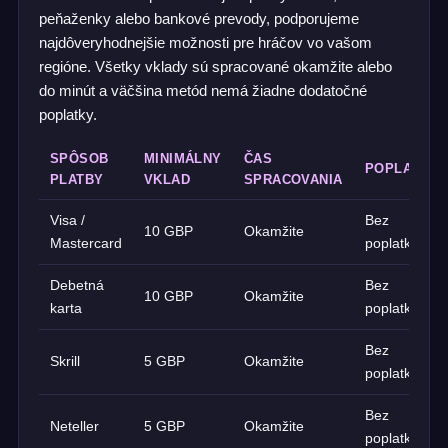
peňaženky alebo bankové prevody, podporujeme
najdôveryhodnejšie možnosti pre hráčov vo vašom
regióne. Všetky vklady sú spracované okamžite alebo
do minút a väčšina metód nemá žiadne dodatočné
poplatky.
SPÔSOB
MINIMÁLNY
ČAS
POPLATOK
PLATBY
VKLAD
SPRACOVANIA
Visa /
Bez
10 GBP
Okamžite
Mastercard
poplatku
Debetná
Bez
10 GBP
Okamžite
karta
poplatku
Bez
Skrill
5 GBP
Okamžite
poplatku
Bez
Neteller
5 GBP
Okamžite
poplatku